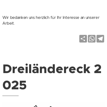
Wir bedanken uns herzlich für Ihr Interesse an unserer
Arbeit.
S
W
T
h
h
e
a
a
l
r
t
e
e
s
g
A
r
p
a
Dreiländereck 2
p
025