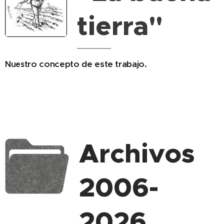
tierra"
ro concepto
de este trabajo.
Nuest
Archivos
2006-
2026