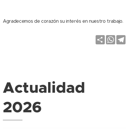
Agradecemos de corazón su interés en nuestro trabajo.
S
W
T
h
h
e
a
a
l
r
t
e
.
e
s
g
A
r
p
a
p
Actualidad
2026