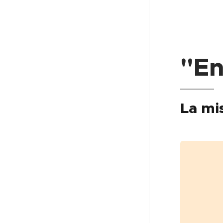
"En
La mis