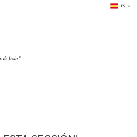
ES
s de Jesús"